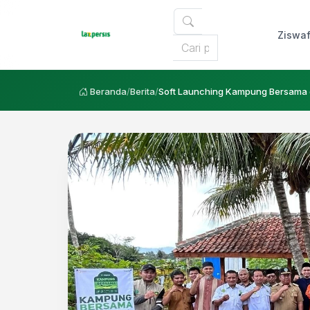
Ziswa
Beranda
/
Berita
/
Soft Launching Kampung Bersama 