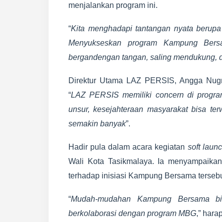
menjalankan program ini.
“
Kita menghadapi tantangan nyata berup
Menyukseskan program Kampung Bersa
bergandengan tangan, saling mendukung, 
Direktur Utama LAZ PERSIS, Angga Nugr
“
LAZ PERSIS memiliki concern di program
unsur, kesejahteraan masyarakat bisa te
semakin banyak
”.
Hadir pula dalam acara kegiatan
soft laun
Wali Kota Tasikmalaya. Ia menyampaikan
terhadap inisiasi Kampung Bersama tersebu
“
Mudah-mudahan Kampung Bersama bisa
berkolaborasi dengan program MBG
,” hara