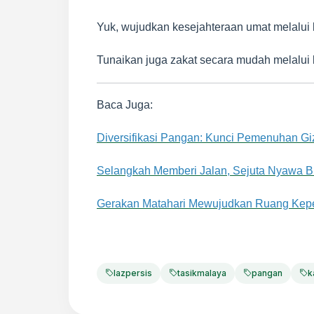
Yuk, wujudkan kesejahteraan umat melalui l
Tunaikan juga zakat secara mudah melalui l
Baca Juga:
Diversifikasi Pangan: Kunci Pemenuhan G
Selangkah Memberi Jalan, Sejuta Nyawa B
Gerakan Matahari Mewujudkan Ruang Kep
lazpersis
tasikmalaya
pangan
k