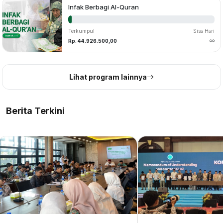
Infak Berbagi Al-Quran
Terkumpul
Sisa Hari
Rp. 44.926.500,00
Lihat program lainnya
28 Jul 2026
Jika Punya Emas Simpanan 74 Kilogram, Berapa
Berita Terkini
Kewajiban Zakatnya?‎