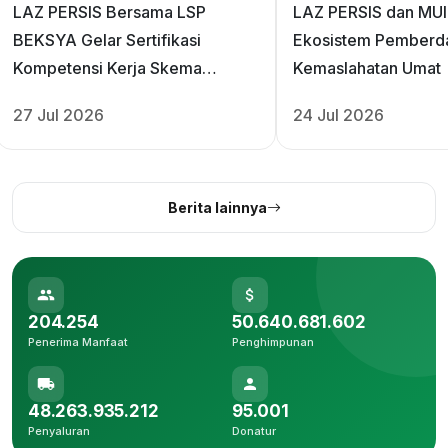
LAZ PERSIS Bersama LSP
LAZ PERSIS dan MUI
BEKSYA Gelar Sertifikasi
Ekosistem Pemberd
Kompetensi Kerja Skema
Kemaslahatan Umat
‎Kualifikasi 3 Bidang Pengelolaan
27 Jul 2026
24 Jul 2026
Zakat
Berita lainnya
204.254
50.640.681.602
Penerima Manfaat
Penghimpunan
48.263.935.212
95.001
Penyaluran
Donatur