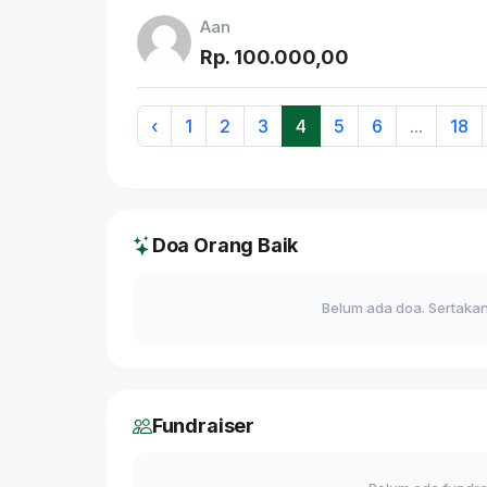
Aan
Rp. 100.000,00
‹
1
2
3
4
5
6
...
18
Doa Orang Baik
Belum ada doa. Sertakan
Fundraiser