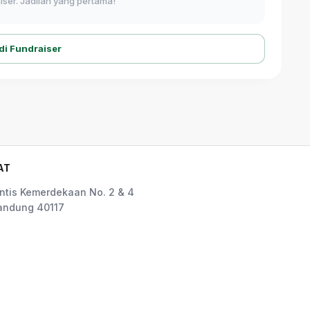
ser. Jadilah yang pertama!
di Fundraiser
AT
rintis Kemerdekaan No. 2 & 4
andung 40117