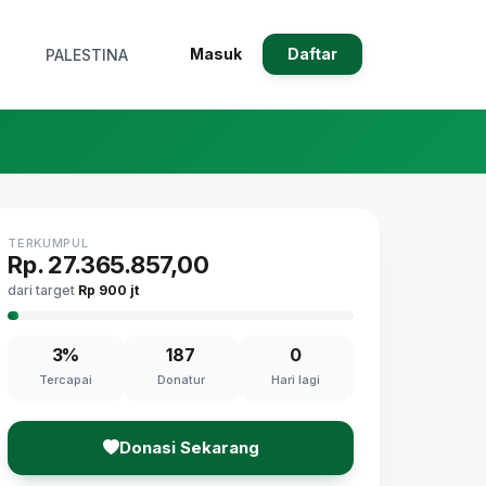
Masuk
Daftar
PALESTINA
TERKUMPUL
Rp. 27.365.857,00
dari target
Rp 900 jt
3%
187
0
Tercapai
Donatur
Hari lagi
Donasi Sekarang