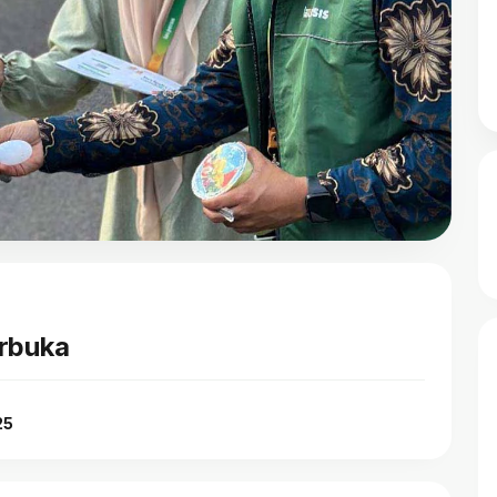
erbuka
25