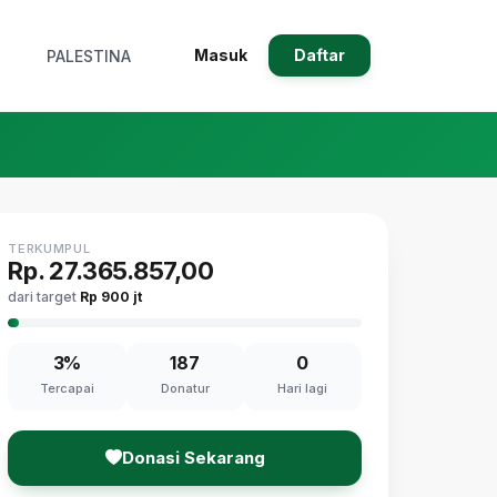
Masuk
Daftar
PALESTINA
TERKUMPUL
Rp. 27.365.857,00
dari target
Rp 900 jt
3%
187
0
Tercapai
Donatur
Hari lagi
Donasi Sekarang