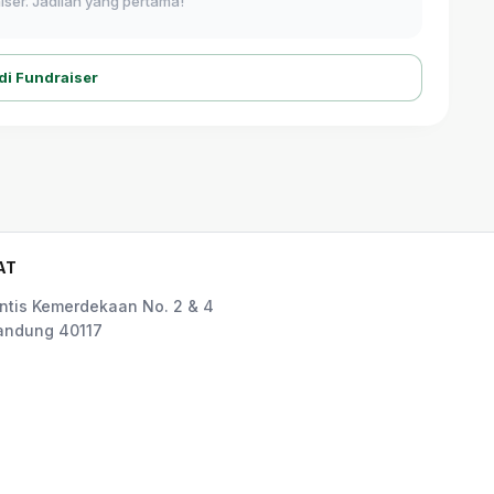
ser. Jadilah yang pertama!
di Fundraiser
AT
rintis Kemerdekaan No. 2 & 4
andung 40117