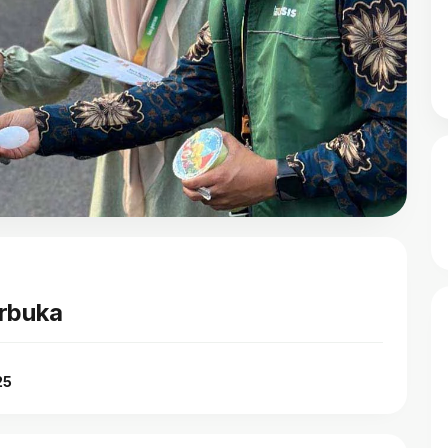
erbuka
25