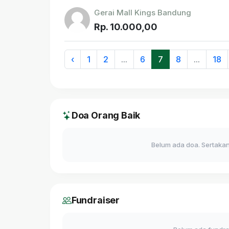
Gerai Mall Kings Bandung
Rp. 10.000,00
‹
1
2
...
6
7
8
...
18
Doa Orang Baik
Belum ada doa. Sertakan
Fundraiser