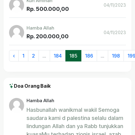
Kun Aminah
04/11/2023
Rp. 500.000,00
Hamba Allah
04/11/2023
Rp. 200.000,00
‹
1
2
...
184
185
186
...
198
19
Doa Orang Baik
Hamba Allah
Hasbunallah wanikmal wakil Semoga
saudara kami d palestina selalu dalam
lindungan Allah dan ya Rabb tunjukkan
kuasaMu terhadap zionis israel, azab