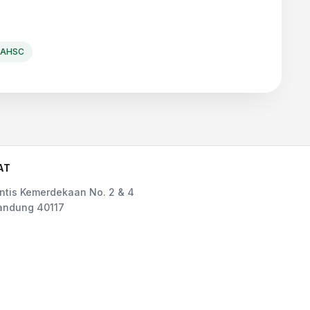
AHSC
AT
rintis Kemerdekaan No. 2 & 4
andung 40117