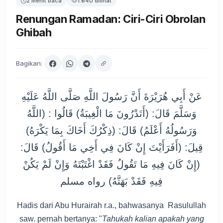
2 menit baca
1.640 dilihat
Renungan Ramadan: Ciri-Ciri Obrolan
Ghibah
Bagikan:
عَنْ أَبِي هُرَيْرَةَ أَنَّ رَسُولَ اللَّهِ صَلَّى اللَّهُ عَلَيْهِ
وَسَلَّمَ قَالَ: (أَتَدْرُونَ مَا الْغِيبَةُ) قَالُوا : (اللَّهُ
وَرَسُولُهُ أَعْلَمُ) قَالَ: (ذِكْرُكَ أَخَاكَ بِمَا يَكْرَهُ)
قِيلَ: (أَفَرَأَيْتَ إِنْ كَانَ فِي أَخِي مَا أَقُولُ) قَالَ:
(إِنْ كَانَ فِيهِ مَا تَقُولُ فَقَدْ اغْتَبْتَهُ وَإِنْ لَمْ يَكُنْ
فِيهِ فَقَدْ بَهَتَّهُ) رواه مسلم
Hadis dari Abu Hurairah r.a., bahwasanya Rasulullah
saw. pernah bertanya: "
Tahukah kalian apakah yang