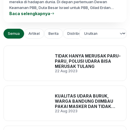
mereka di hadapan dunia. Di depan pertemuan Dewan
Keamanan PBB, Duta Besar Israel untuk PBB, Gilad Erdan
mengatakan, &quot;Warga dan pengungsi Palestina tidak
Baca selengkapnya
mem
Semua
Artikel
Berita
Distribusi Program
pendidikan
TIDAK HANYA MERUSAK PARU-
PARU, POLUSI UDARA BISA
MERUSAK TULANG
22 Aug 2023
KUALITAS UDARA BURUK,
WARGA BANDUNG DIIMBAU
PAKAI MASKER DAN TIDAK
22 Aug 2023
BAKAR SAMPAH