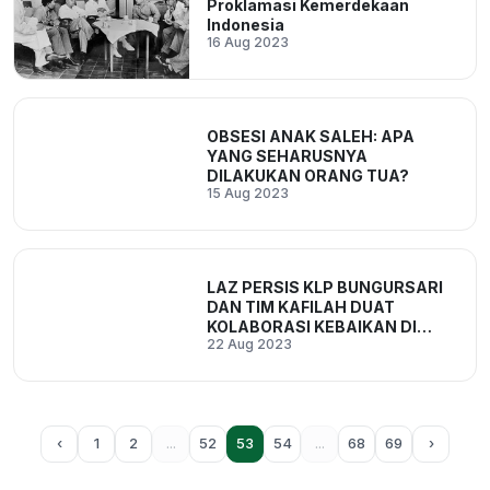
Proklamasi Kemerdekaan
Indonesia
16 Aug 2023
OBSESI ANAK SALEH: APA
YANG SEHARUSNYA
DILAKUKAN ORANG TUA?
15 Aug 2023
LAZ PERSIS KLP BUNGURSARI
DAN TIM KAFILAH DUAT
KOLABORASI KEBAIKAN DI
22 Aug 2023
NUSAKAMBANGAN
‹
1
2
...
52
53
54
...
68
69
›