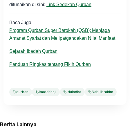
ditunaikan di sini:
Link Sedekah Qurban
Baca Juga:
Program Qurban Super Barokah (QSB): Menjaga
Amanat Syariat dan Melipatgandakan Nilai Manfaat
Sejarah Ibadah Qurban
Panduan Ringkas tentang Fikih Qurban
qurban
ibadahhaji
iduladha
Nabi Ibrahim
Berita Lainnya